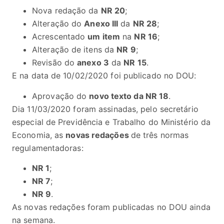
Nova redação da
NR 20
;
Alteração do
Anexo III
da
NR 28
;
Acrescentado
um item
na
NR 16
;
Alteração de itens da
NR 9
;
Revisão do
anexo 3
da
NR 15
.
E na data de 10/02/2020 foi publicado no DOU:
Aprovação do
novo texto da NR 18
.
Dia 11/03/2020 foram assinadas, pelo secretário
especial de Previdência e Trabalho do Ministério da
Economia, as
novas redações
de três normas
regulamentadoras:
NR 1
;
NR 7
;
NR 9
.
As novas redações foram publicadas no DOU ainda
na semana.