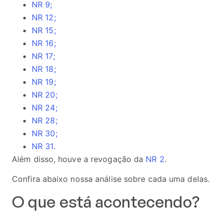
NR 9;
NR 12;
NR 15;
NR 16;
NR 17;
NR 18;
NR 19;
NR 20;
NR 24;
NR 28;
NR 30;
NR 31.
Além disso, houve a revogação da
NR 2
.
Confira abaixo nossa análise sobre cada uma delas.
O que está acontecendo?