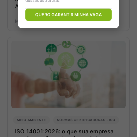
dessas estruturas.
Alagoas: o que exige a Lei 9.779/2025
QUERO GARANTIR MINHA VAGA
MARCELO BALTAZAR
13/07/2026
MEIO AMBIENTE
NORMAS CERTIFICADORAS - ISO
ISO 14001:2026: o que sua empresa