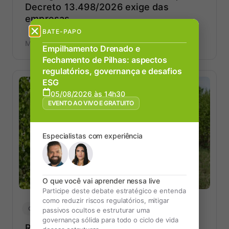
Decreto 13.498/2026 exige das
empresas
BATE-PAPO
MARCELO BALTAZAR
13/07/2026
Empilhamento Drenado e
Fechamento de Pilhas: aspectos
regulatórios, governança e desafios
ESG
05/08/2026 às 14h30
EVENTO AO VIVO E GRATUITO
Especialistas com experiência
O que você vai aprender nessa live
Participe deste debate estratégico e entenda
como reduzir riscos regulatórios, mitigar
GERAL
MEIO AMBIENTE
passivos ocultos e estruturar uma
governança sólida para todo o ciclo de vida
Responsável técnico ambiental em