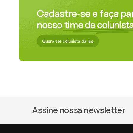
Cadastre-se e faça pa
nosso
time de colunista
Quero ser colunista da Ius
Assine nossa newsletter