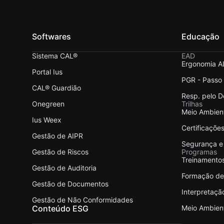
Softwares
Educação
Sistema CAL®
EAD
Ergonomia A
Portal Ius
PGR - Passo
CAL® Guardião
Resp. pelo 
Onegreen
Trilhas
Meio Ambien
Ius Weex
Certificaçõe
Gestão de AIPR
Segurança e
Gestão de Riscos
Programas
Treinamento
Gestão de Auditoria
Formação de 
Gestão de Documentos
Interpretaç
Gestão de Não Conformidades
Conteúdo ESG
Meio Ambien