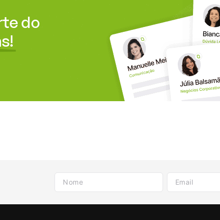
rte do
s!