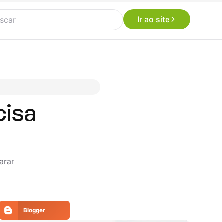
Ir ao site
cisa
arar
Blogger