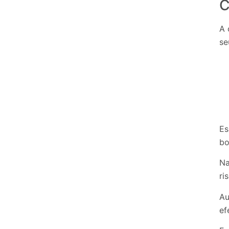
C
A 
se
Es
bo
Na
ri
Au
ef