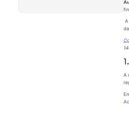
Au
fi
A 
da
Co
14
1
A 
re
Em
Ac