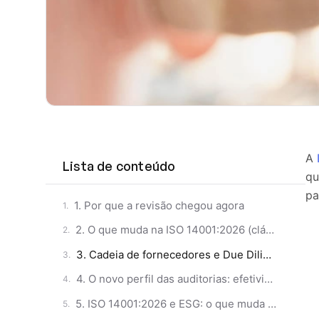
A
Lista de conteúdo
qu
pa
1. Por que a revisão chegou agora
2. O que muda na ISO 14001:2026 (cláusula a cláusula)
3. Cadeia de fornecedores e Due Diligence ESG: o ponto que mais vai pesar nas auditorias
4. O novo perfil das auditorias: efetividade, não apenas documentação
5. ISO 14001:2026 e ESG: o que muda na prática