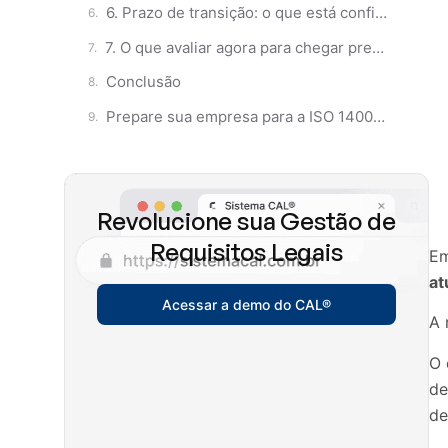
6. Prazo de transição: o que está confirmado
7. O que avaliar agora para chegar preparado às próximas auditorias
Conclusão
Prepare sua empresa para a ISO 14001:2026 com o apoio da Ius
Revolucione sua Gestão de
Requisitos Legais
Em
at
Acessar a demo do CAL®
A 
O 
de
de