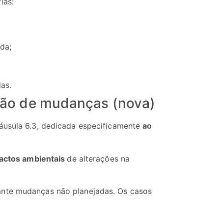
ias:
ida;
das.
stão de mudanças (nova)
láusula 6.3, dedicada especificamente
ao
pactos ambientais
de alterações na
ante mudanças não planejadas. Os casos