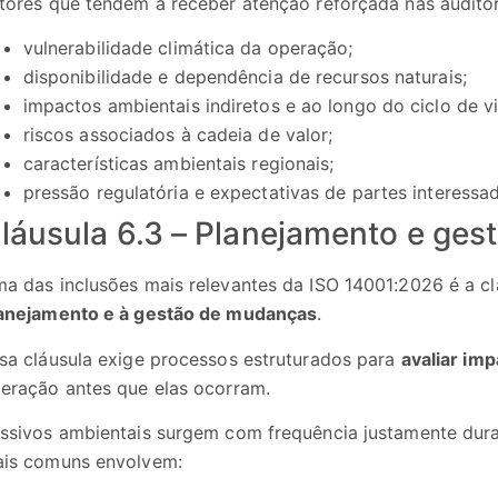
tores que tendem a receber atenção reforçada nas auditor
vulnerabilidade climática da operação;
disponibilidade e dependência de recursos naturais;
impactos ambientais indiretos e ao longo do ciclo de v
riscos associados à cadeia de valor;
características ambientais regionais;
pressão regulatória e expectativas de partes interessa
láusula 6.3 – Planejamento e ge
a das inclusões mais relevantes da ISO 14001:2026 é a c
anejamento e à gestão de mudanças
.
sa cláusula exige processos estruturados para
avaliar im
eração antes que elas ocorram.
ssivos ambientais surgem com frequência justamente dur
is comuns envolvem: