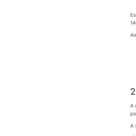
Es
14
Al
2
A 
po
A 