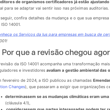
ditores de organismos certificadores já estão ajustando
nal para se adaptar vai sentir isso nas próximas auditorias.
seguir, confira detalhes da mudança e o que sua empresa 
 ISO 14001.
nheça os Serviços da Ius para empresas em busca de cert
001!
. Por que a revisão chegou ago
revisão da ISO 14001 acompanha uma transformação mai
guladores e investidores
avaliam a gestão ambiental das 
 fevereiro de 2024, a ISO publicou as chamadas
Emendas
tion Changes
), que passaram a exigir que organizações ce
determinassem se as mudanças climáticas eram uma 
(cláusula 4.1),
considerassem que partes interessadas podem ter re