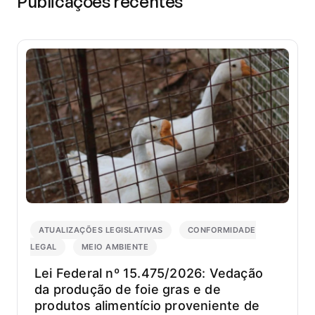
Publicações recentes
ambien
integr
a
Comis
de
Direit
do
Meio
Ambie
da
OAB/
e
atuou
na
curado
do
ATUALIZAÇÕES LEGISLATIVAS
CONFORMIDADE
TEDx
LEGAL
MEIO AMBIENTE
Savas
Lei Federal nº 15.475/2026: Vedação
e
da produção de foie gras e de
do
produtos alimentício proveniente de
TEDx