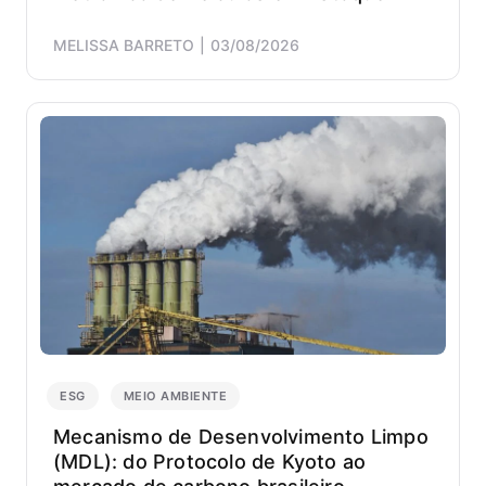
do
livro
MELISSA BARRETO
03/08/2026
‘’Coisa
e
atual
integr
o
time
de
negóc
se
dedic
exclu
no
marke
da
Ius,
ESG
MEIO AMBIENTE
desen
estrat
Mecanismo de Desenvolvimento Limpo
e
(MDL): do Protocolo de Kyoto ao
conte