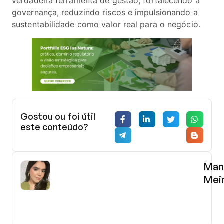
verdadeira ferramenta de gestão, fortalecendo a
governança, reduzindo riscos e impulsionando a
sustentabilidade como valor real para o negócio.
Gostou ou foi útil
este conteúdo?
Man
Mei
Advo
(OAB
189.3
pós-