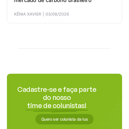
mercado de carbono brasileiro
alinha
ao
KÊNIA XAVIER
03/08/2026
cresc
da
empre
e
às
prátic
de
ESG.
Cadastre-se e faça parte
do nosso
time de colunistas!
Quero ser colunista da Ius