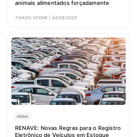
Cowd
animais alimentados forçadamente
onde
pôde
THIAGO HODIM
04/08/2026
colabo
com
pesqu
e
elabo
de
roteir
sobre
os
Objeti
de
Desen
Suste
(ODS)
da
GERAL
ONU.
É
RENAVE: Novas Regras para o Registro
co-
Eletrônico de Veículos em Estoque
autor