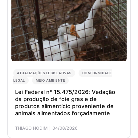
princi
nos
escop
de
Meio
Ambie
Saúd
e
Segur
do
Trabal
e
ATUALIZAÇÕES LEGISLATIVAS
CONFORMIDADE
Quali
LEGAL
MEIO AMBIENTE
prest
Lei Federal nº 15.475/2026: Vedação
assess
da produção de foie gras e de
para
produtos alimentício proveniente de
empre
dos
animais alimentados forçadamente
mais
divers
THIAGO HODIM
04/08/2026
setore
de