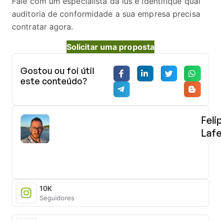
Fale com um especialista da Ius e identifique qual
auditoria de conformidade a sua empresa precisa
contratar agora.
Solicitar uma proposta
Gostou ou foi útil
este conteúdo?
Feli
Laf
Advo
(OAB
199.9
com
especi
10K
em
Seguidores
Direit
Minerá