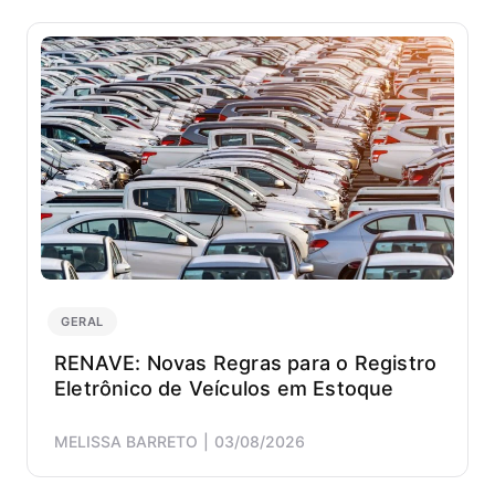
serviç
e
indúst
como:
miner
alimen
energi
combus
metalu
entre
outros
segme
GERAL
RENAVE: Novas Regras para o Registro
Eletrônico de Veículos em Estoque
MELISSA BARRETO
03/08/2026