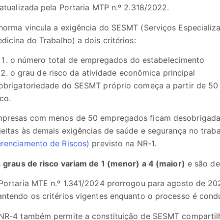
 atualizada pela Portaria MTP n.º 2.318/2022.
norma vincula a exigência do SESMT (Serviços Especiali
dicina do Trabalho) a dois critérios:
o número total de empregados do estabelecimento
o grau de risco da atividade econômica principal
obrigatoriedade do SESMT próprio começa a partir de 50
sco.
presas com menos de 50 empregados ficam desobrigadas 
jeitas às demais exigências de saúde e segurança no traba
renciamento de Riscos)
previsto na NR-1.
s
graus de risco variam de 1 (menor) a 4 (maior)
e são de
Portaria MTE n.º 1.341/2024 prorrogou para agosto de 202
ntendo os critérios vigentes enquanto o processo é cond
NR-4 também permite a constituição de SESMT compartil