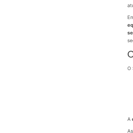
at
Em
eq
se
se
C
O 
A
As