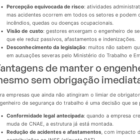
Percepção equivocada de risco
: atividades administra
mas acidentes ocorrem em todos os setores e podem 
incêndios, quedas ou doenças ocupacionais.
Visão de custo
: gestores enxergam o engenheiro de s
que ele reduz passivos, afastamentos e indenizações.
Desconhecimento da legislação
: muitos não sabem que
em autuações severas pelo Ministério do Trabalho e E
antagens de manter o engenhe
esmo sem obrigação imediat
ra empresas que ainda não atingiram o limiar de obrigat
genheiro de segurança do trabalho é uma decisão que se 
Conformidade legal antecipada
: quando a empresa cr
muda de CNAE, a estrutura já está montada.
Redução de acidentes e afastamentos
, com impacto d
contribuições ao INSS (alíquota RAT).