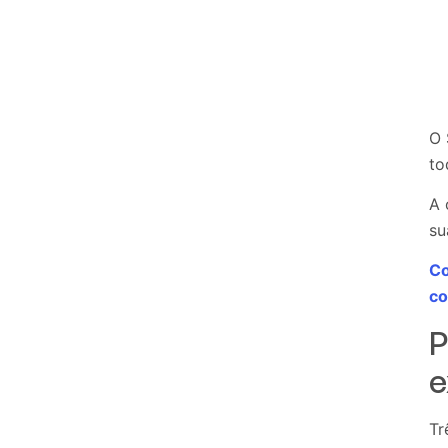
O 
to
A 
su
Co
co
P
e
Tr