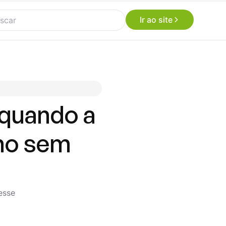
Ir ao site
 quando a
smo sem
esse