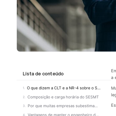
Em
Lista de conteúdo
a 
Mu
O que dizem a CLT e a NR-4 sobre o SESMT
le
Composição e carga horária do SESMT
Es
Por que muitas empresas subestimam essa exigência
Vantagens de manter o engenheiro de segurança mesmo sem obrigação imediata