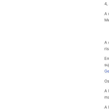
4,
A 
Me
A 
ri
Em
su
Ge
O
A 
ma
A 