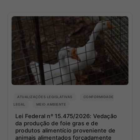
time
de
consul
jurídic
da
Ius.
ATUALIZAÇÕES LEGISLATIVAS
CONFORMIDADE
LEGAL
MEIO AMBIENTE
Lei Federal nº 15.475/2026: Vedação
da produção de foie gras e de
produtos alimentício proveniente de
animais alimentados forçadamente