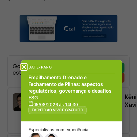
Gostou ou foi útil
BATE-PAPO
este conteúdo?
Empilhamento Drenado e
Fechamento de Pilhas: aspectos
regulatórios, governança e desafios
Kêni
ESG
Xavi
05/08/2026 às 14h30
EVENTO AO VIVO E GRATUITO
Advo
(OAB
MG
Especialistas com experiência
224.4