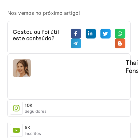
Nos vemos no próximo artigo!
Gostou ou foi útil
este conteúdo?
Tha
Fon
Advo
(OAB
180.5
e
especi
10K
jurídic
Seguidores
certif
em
5K
audito
Inscritos
intern