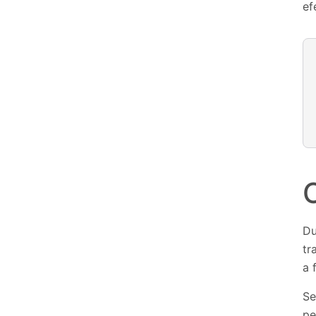
ef
Du
tr
a 
Se
pe