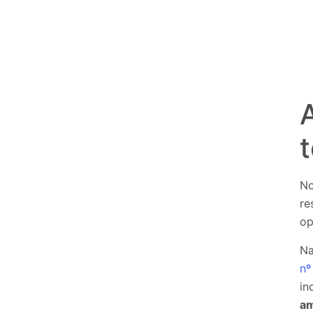
t
No
re
op
Na
nº
in
am