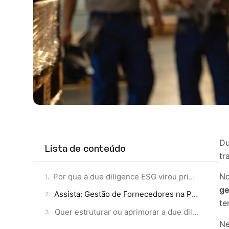
Du
Lista de conteúdo
tr
No
Por que a due diligence ESG virou prioridade nas empresas?
ge
Assista: Gestão de Fornecedores na Prática
te
Quer estruturar ou aprimorar a due diligence ESG na sua cadeia de fornecedores?
Ne