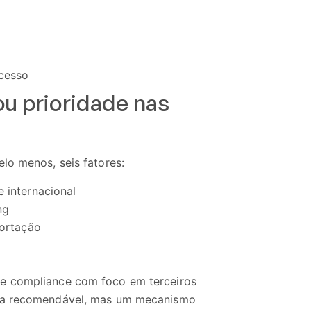
cesso
ou prioridade nas
lo menos, seis fatores:
 internacional
ng
portação
e de compliance com foco em terceiros
ica recomendável, mas um mecanismo