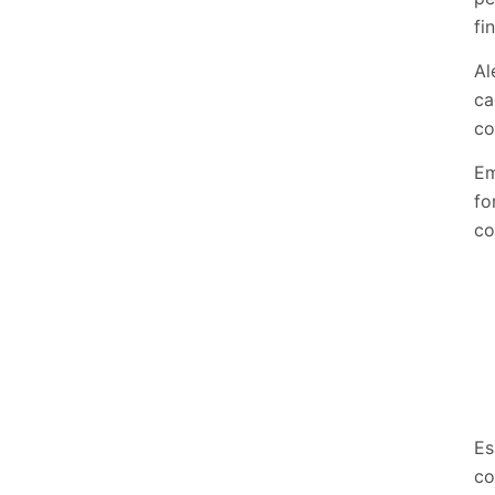
fi
Al
ca
co
Em
fo
co
Es
co