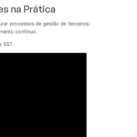
s na Prática
urar processos de gestão de terceiros:
amento contínuo.
e SST.