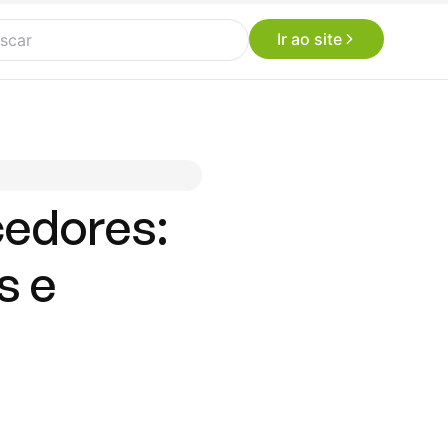
Ir ao site
cedores:
s e