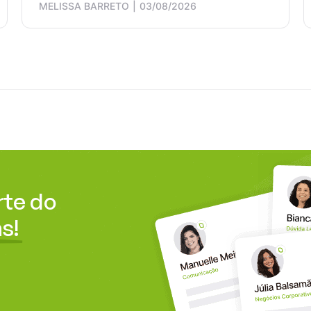
MELISSA BARRETO
03/08/2026
rte do
s!