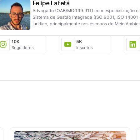
Felipe Lafetá
Advogado (OAB/MG 199.911) com especialização em Di
Sistema de Gestão Integrada (ISO 9001, ISO 14001 
jurídico, principalmente nos escopos de Meio Ambie
Qualidade, prestando assessoria para empresas dos 
indústria, como: mineração, alimentos, energia, comb
10K
5K
segmentos.
Seguidores
Inscritos