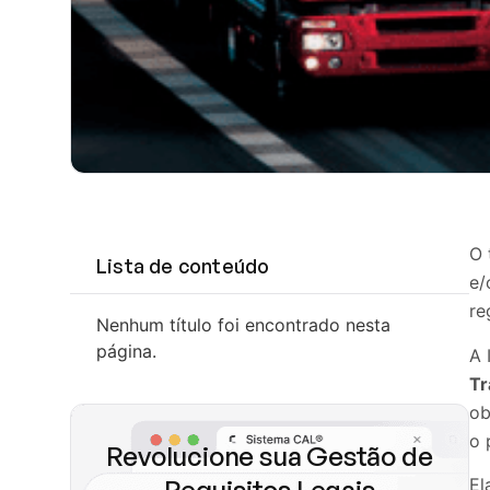
O 
Lista de conteúdo
e/
re
Nenhum título foi encontrado nesta
página.
A 
Tr
ob
o 
Revolucione sua Gestão de
El