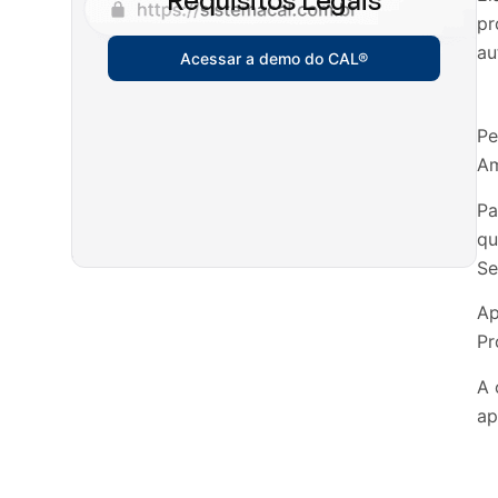
Requisitos Legais
pr
au
Acessar a demo do CAL®
Pe
Am
Pa
qu
Se
Ap
Pr
A 
ap