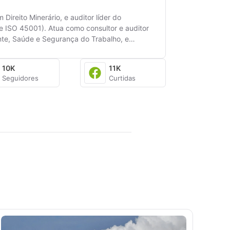
reito Minerário, e auditor líder do
e ISO 45001). Atua como consultor e auditor
nte, Saúde e Segurança do Trabalho, e
mais diversos setores de serviço e
ustíveis, metalurgia, entre outros
10K
11K
Seguidores
Curtidas