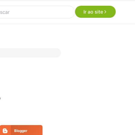
Ir ao site
o
Blogger