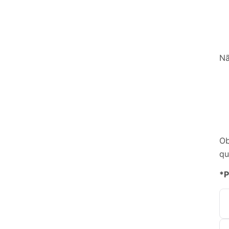
Nã
Ob
qu
*P