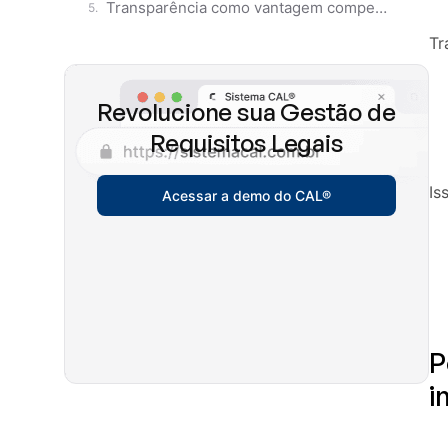
Transparência como vantagem competitiva
Tr
Revolucione sua Gestão de
Requisitos Legais
Is
Acessar a demo do CAL®
P
i