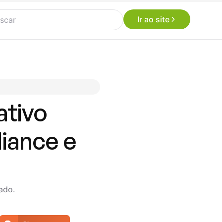
Ir ao site
ativo
liance e
ado.