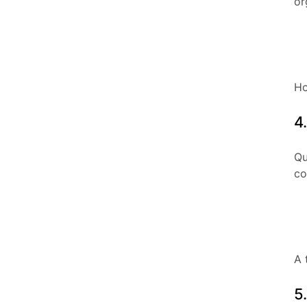
or
Ho
4
Qu
co
A 
5