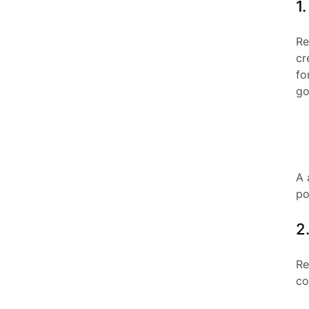
1
Re
cr
fo
go
A 
po
2
Re
co