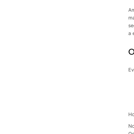
Am
ma
se
a 
O
Ev
Ho
No
Oc